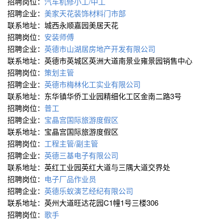
招聘岗位：
汽车机修小工/中工
招聘企业：
美家天花装饰材料门市部
联系地址：城西永顺嘉园美居天花
招聘岗位：
安装师傅
招聘企业：
英德市山湖居房地产开发有限公司
联系地址：英德市英城区英洲大道南景业雍景园销售中心
招聘岗位：
策划主管
招聘企业：
英德市梅林化工实业有限公司
联系地址：东华镇华侨工业园精细化工区金南二路3号
招聘岗位：
普工
招聘企业：
宝晶宫国际旅游度假区
联系地址：宝晶宫国际旅游度假区
招聘岗位：
工程主管/副主管
招聘企业：
英德三基电子有限公司
联系地址：英红工业园英红大道与三隅大道交界处
招聘岗位：
电子厂品作业员
招聘企业：
英德乐蚁演艺经纪有限公司
联系地址：英州大道旺达花园C1幢1号三楼306
招聘岗位：
歌手