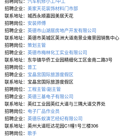
招聘岗位：
汽车机修小工/中工
招聘企业：
美家天花装饰材料门市部
联系地址：城西永顺嘉园美居天花
招聘岗位：
安装师傅
招聘企业：
英德市山湖居房地产开发有限公司
联系地址：英德市英城区英洲大道南景业雍景园销售中心
招聘岗位：
策划主管
招聘企业：
英德市梅林化工实业有限公司
联系地址：东华镇华侨工业园精细化工区金南二路3号
招聘岗位：
普工
招聘企业：
宝晶宫国际旅游度假区
联系地址：宝晶宫国际旅游度假区
招聘岗位：
工程主管/副主管
招聘企业：
英德三基电子有限公司
联系地址：英红工业园英红大道与三隅大道交界处
招聘岗位：
电子厂品作业员
招聘企业：
英德乐蚁演艺经纪有限公司
联系地址：英州大道旺达花园C1幢1号三楼306
招聘岗位：
歌手