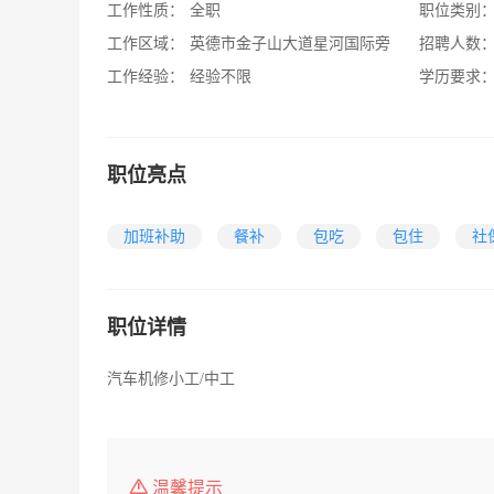
工作性质：
全职
职位类别
工作区域：
英德市金子山大道星河国际旁
招聘人数
工作经验：
经验不限
学历要求
职位亮点
加班补助
餐补
包吃
包住
社
职位详情
汽车机修小工/中工
温馨提示