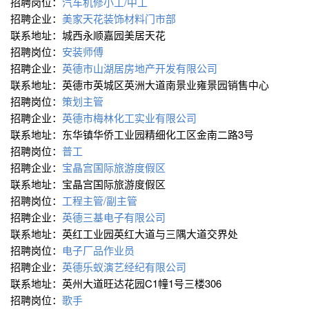
招聘岗位：
汽车机修小工/中工
招聘企业：
美家天花装饰材料门市部
联系地址：城西永顺嘉园美居天花
招聘岗位：
安装师傅
招聘企业：
英德市山湖居房地产开发有限公司
联系地址：英德市英城区英洲大道南景业雍景园销售中心
招聘岗位：
策划主管
招聘企业：
英德市梅林化工实业有限公司
联系地址：东华镇华侨工业园精细化工区金南二路3号
招聘岗位：
普工
招聘企业：
宝晶宫国际旅游度假区
联系地址：宝晶宫国际旅游度假区
招聘岗位：
工程主管/副主管
招聘企业：
英德三基电子有限公司
联系地址：英红工业园英红大道与三隅大道交界处
招聘岗位：
电子厂品作业员
招聘企业：
英德乐蚁演艺经纪有限公司
联系地址：英州大道旺达花园C1幢1号三楼306
招聘岗位：
歌手