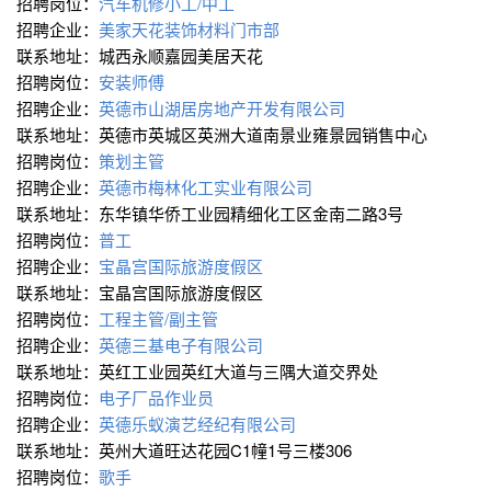
招聘岗位：
汽车机修小工/中工
招聘企业：
美家天花装饰材料门市部
联系地址：城西永顺嘉园美居天花
招聘岗位：
安装师傅
招聘企业：
英德市山湖居房地产开发有限公司
联系地址：英德市英城区英洲大道南景业雍景园销售中心
招聘岗位：
策划主管
招聘企业：
英德市梅林化工实业有限公司
联系地址：东华镇华侨工业园精细化工区金南二路3号
招聘岗位：
普工
招聘企业：
宝晶宫国际旅游度假区
联系地址：宝晶宫国际旅游度假区
招聘岗位：
工程主管/副主管
招聘企业：
英德三基电子有限公司
联系地址：英红工业园英红大道与三隅大道交界处
招聘岗位：
电子厂品作业员
招聘企业：
英德乐蚁演艺经纪有限公司
联系地址：英州大道旺达花园C1幢1号三楼306
招聘岗位：
歌手