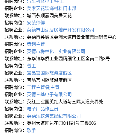
招聘岗位：
汽车机修小工/中工
招聘企业：
美家天花装饰材料门市部
联系地址：城西永顺嘉园美居天花
招聘岗位：
安装师傅
招聘企业：
英德市山湖居房地产开发有限公司
联系地址：英德市英城区英洲大道南景业雍景园销售中心
招聘岗位：
策划主管
招聘企业：
英德市梅林化工实业有限公司
联系地址：东华镇华侨工业园精细化工区金南二路3号
招聘岗位：
普工
招聘企业：
宝晶宫国际旅游度假区
联系地址：宝晶宫国际旅游度假区
招聘岗位：
工程主管/副主管
招聘企业：
英德三基电子有限公司
联系地址：英红工业园英红大道与三隅大道交界处
招聘岗位：
电子厂品作业员
招聘企业：
英德乐蚁演艺经纪有限公司
联系地址：英州大道旺达花园C1幢1号三楼306
招聘岗位：
歌手