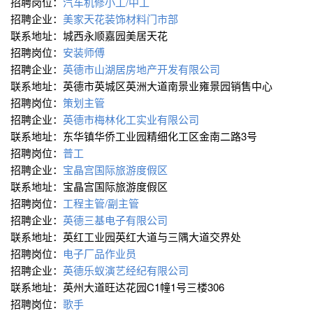
招聘岗位：
汽车机修小工/中工
招聘企业：
美家天花装饰材料门市部
联系地址：城西永顺嘉园美居天花
招聘岗位：
安装师傅
招聘企业：
英德市山湖居房地产开发有限公司
联系地址：英德市英城区英洲大道南景业雍景园销售中心
招聘岗位：
策划主管
招聘企业：
英德市梅林化工实业有限公司
联系地址：东华镇华侨工业园精细化工区金南二路3号
招聘岗位：
普工
招聘企业：
宝晶宫国际旅游度假区
联系地址：宝晶宫国际旅游度假区
招聘岗位：
工程主管/副主管
招聘企业：
英德三基电子有限公司
联系地址：英红工业园英红大道与三隅大道交界处
招聘岗位：
电子厂品作业员
招聘企业：
英德乐蚁演艺经纪有限公司
联系地址：英州大道旺达花园C1幢1号三楼306
招聘岗位：
歌手