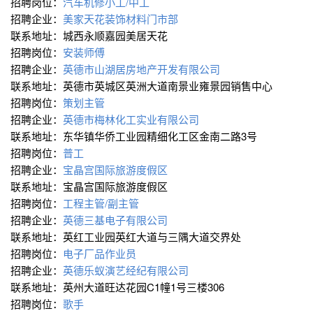
招聘岗位：
汽车机修小工/中工
招聘企业：
美家天花装饰材料门市部
联系地址：城西永顺嘉园美居天花
招聘岗位：
安装师傅
招聘企业：
英德市山湖居房地产开发有限公司
联系地址：英德市英城区英洲大道南景业雍景园销售中心
招聘岗位：
策划主管
招聘企业：
英德市梅林化工实业有限公司
联系地址：东华镇华侨工业园精细化工区金南二路3号
招聘岗位：
普工
招聘企业：
宝晶宫国际旅游度假区
联系地址：宝晶宫国际旅游度假区
招聘岗位：
工程主管/副主管
招聘企业：
英德三基电子有限公司
联系地址：英红工业园英红大道与三隅大道交界处
招聘岗位：
电子厂品作业员
招聘企业：
英德乐蚁演艺经纪有限公司
联系地址：英州大道旺达花园C1幢1号三楼306
招聘岗位：
歌手