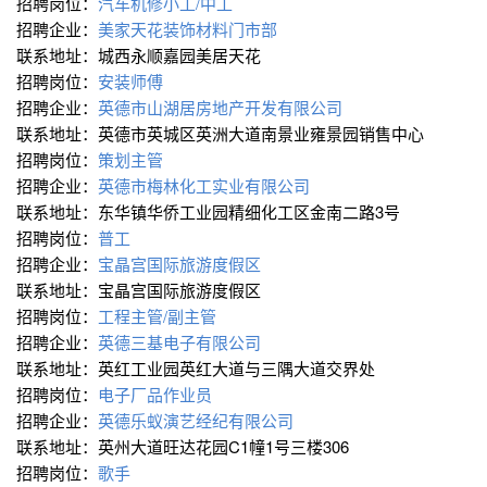
招聘岗位：
汽车机修小工/中工
招聘企业：
美家天花装饰材料门市部
联系地址：城西永顺嘉园美居天花
招聘岗位：
安装师傅
招聘企业：
英德市山湖居房地产开发有限公司
联系地址：英德市英城区英洲大道南景业雍景园销售中心
招聘岗位：
策划主管
招聘企业：
英德市梅林化工实业有限公司
联系地址：东华镇华侨工业园精细化工区金南二路3号
招聘岗位：
普工
招聘企业：
宝晶宫国际旅游度假区
联系地址：宝晶宫国际旅游度假区
招聘岗位：
工程主管/副主管
招聘企业：
英德三基电子有限公司
联系地址：英红工业园英红大道与三隅大道交界处
招聘岗位：
电子厂品作业员
招聘企业：
英德乐蚁演艺经纪有限公司
联系地址：英州大道旺达花园C1幢1号三楼306
招聘岗位：
歌手