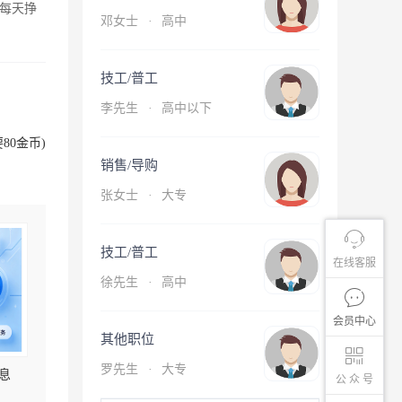
每天挣
邓女士
·
高中
技工/普工
李先生
·
高中以下
80金币)
销售/导购
张女士
·
大专
技工/普工
在线客服
徐先生
·
高中
会员中心
其他职位
罗先生
·
大专
息
公 众 号