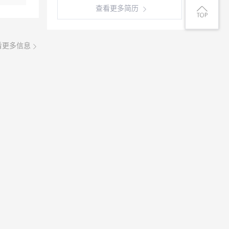
查看更多简历
看更多信息
08月08日
拍摄短视
玩转抖音
拍摄短视
玩转抖
你也可以
08月08日
A本！有
前开九米