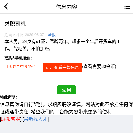
信息内容
求职司机
连南人才网 2026.08.07
举报
本人男，24岁有c1证，驾龄两年。想求一个年后开货车的工
作，能吃苦，不怕加班。
联系人手机/微信：
(查看需要80金币)
188****9497
点击查看完整信息
特此声明：
信息真伪请自行辨别，求职应聘须谨慎，网站对此不承担任何保
证或连带责任! 希望我们的平台能为您带来更多的便利！
[
联系客服
]
[
最新找人才
]