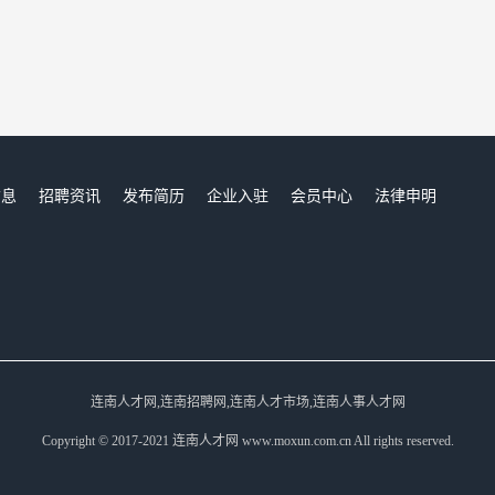
信息
招聘资讯
发布简历
企业入驻
会员中心
法律申明
们
连南人才网,连南招聘网,连南人才市场,连南人事人才网
Copyright © 2017-2021 连南人才网 www.moxun.com.cn All rights reserved.