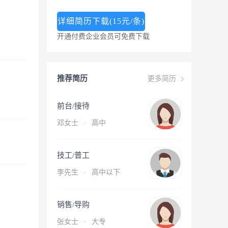
详细简历下载(15元/条)
开通付费企业会员可免费下载
推荐简历
更多简历
前台/接待
邓女士
·
高中
技工/普工
李先生
·
高中以下
销售/导购
张女士
·
大专