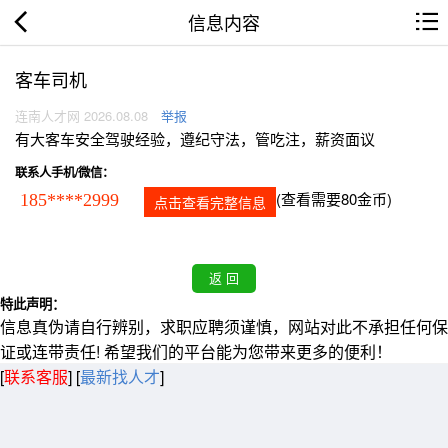
信息内容
客车司机
连南人才网 2026.08.08
举报
有大客车安全驾驶经验，遵纪守法，管吃注，薪资面议
联系人手机/微信：
(查看需要80金币)
185****2999
点击查看完整信息
特此声明：
信息真伪请自行辨别，求职应聘须谨慎，网站对此不承担任何保
证或连带责任! 希望我们的平台能为您带来更多的便利！
[
联系客服
]
[
最新找人才
]